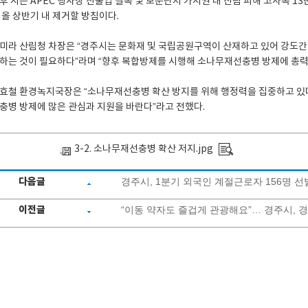
후 시는 APEC 행사장 진출입 길목 및 보문단지 가시권 내 산림 피해 고사목 13
 올 상반기 내 제거할 방침이다.
미라 산림청 차장은 “경주시는 문화재 및 국립공원구역이 산재하고 있어 강도간벌
하는 것이 필요하다”라며 “향후 복합방제를 시행해 소나무재선충병 방제에 총력 
효철 환경녹지국장은 “소나무재선충병 확산 방지를 위해 행정력을 집중하고 있다
충병 방제에 많은 관심과 지원을 바란다”라고 전했다.
3-2. 소나무재선충병 확산 저지.jpg
다음글
경주시, 1분기 외국인 계절근로자 156명 
이전글
“이동 약자도 즐겁게 관광해요”… 경주시, 