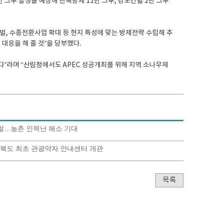
만 그루 발생을 예상해 단목방제 11만 그루, 강도간벌 2만 그루
, 수종전환사업 확대 등 현지 특성에 맞는 방제전략 수립해 추
대응을 해 줄 것”을 당부했다.
”라며 “산림청에서도 APEC 성공개최를 위해 지역 소나무재
선발…농촌 인력난 해소 기대
경북도 최초 관광약자 안내센터 개관
목록