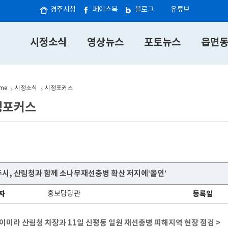
경주시청
페이스북
블로그
유튜브
시정소식
영상뉴스
포토뉴스
읍면
me
시정소식
시정포커스
정포커스
시, 산림청과 함께 소나무재선충병 확산 저지에‘올인’
자
홍보담당관
등록일
 이미라 산림청 차장과 11일 신평동 일원 재선충병 피해지역 현장 점검 >