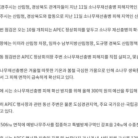
주시는 산림청, 경상북도와 합동으로 지난 11일 소나무재선충병 피해 지역인 
번 점검은 오는 10월 개최되는 APEC 정상회의를 앞두고 소나무 재선충병의 확
장에는 이미라 산림청 차장, 임하수 남부지방산림청장, 도규명 경북도 산림정책과
동 점검반은 APEC 정상회의장 주변 소나무재선충병 피해지를 직접 살피고, 맞
나무재선충병은 겨울철 따뜻한 기온과 봄철 극심한 가뭄으로 인해 소나무 생육
서 그 피해 면적이 급속하게 확산되고 있다.
에 시는 소나무재선충병 피해 확산 방지를 위해 올해 300억 원의 예산을 투입해
히 APEC 행사장과 관련 동선 주변은 물론 도심경관지역, 주요 국가유산·국립
고 있다.
 506㏊ 면적에 예방나무주사를 접종하고 특별방제구역인 감포읍 24㏊에 수종