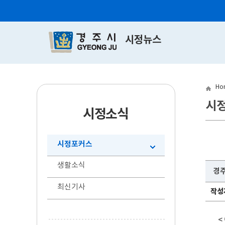
시정뉴스
Ho
시
시정소식
시정포커스
생활소식
경주
최신기사
작성
<