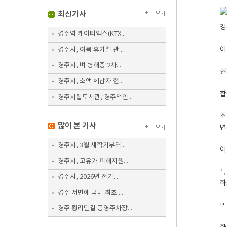
최신기사
경
경주역 케이티엑스(KTX...
이
경주시, 여름 휴가철 관...
경주시, 벼 병해충 2차...
현
경주시, 소액 체납자 현...
합
경주시립도서관,‘경주책인...
소
많이 본 기사
면
경주시, 3월 새학기부터...
이
경주시, 고유가 피해지원...
특
경주시, 2026년 전기...
하
경주 서면에 국내 최초 ...
또
경주 황리단길 공영주차장...