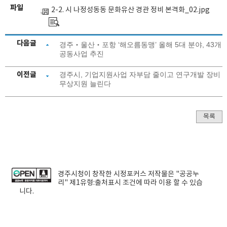
파일
2-2. 시 나정성동동 문화유산 경관 정비 본격화_02.jpg
다음글
경주‧울산‧포항 ‘해오름동맹’ 올해 5대 분야, 43개
공동사업 추진
이전글
경주시, 기업지원사업 자부담 줄이고 연구개발 장비
무상지원 늘린다
목록
경주시청
이 창작한
시정포커스
저작물은 "공공누
리"
제1유형:출처표시
조건에 따라 이용 할 수 있습
니다.