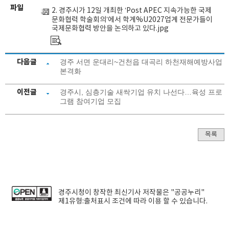
파일
2. 경주시가 12일 개최한 ‘Post APEC 지속가능한 국제
문화협력 학술회의’에서 학계%U2027업계 전문가들이
국제문화협력 방안을 논의하고 있다.jpg
다음글
경주 서면 운대리~건천읍 대곡리 하천재해예방사업
본격화
이전글
경주시, 심층기술 새싹기업 유치 나선다…육성 프로
그램 참여기업 모집
목록
경주시청
이 창작한
최신기사
저작물은 "공공누리"
제1유형:출처표시
조건에 따라 이용 할 수 있습니다.