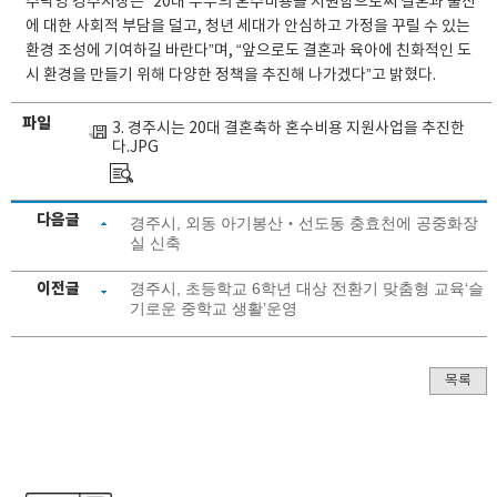
주낙영 경주시장은 “20대 부부의 혼수비용을 지원함으로써 결혼과 출산
에 대한 사회적 부담을 덜고, 청년 세대가 안심하고 가정을 꾸릴 수 있는
환경 조성에 기여하길 바란다”며, “앞으로도 결혼과 육아에 친화적인 도
시 환경을 만들기 위해 다양한 정책을 추진해 나가겠다”고 밝혔다.
파일
3. 경주시는 20대 결혼축하 혼수비용 지원사업을 추진한
다.JPG
다음글
경주시, 외동 아기봉산‧선도동 충효천에 공중화장
실 신축
이전글
경주시, 초등학교 6학년 대상 전환기 맞춤형 교육‘슬
기로운 중학교 생활’운영
목록