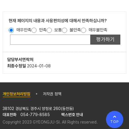
현재 페이지의 내용과 사용편의성에 대해서 만족하십니까?
매우만족
만족
보통
불만족
매우불만족
담당부서
연락처
최종수정일
2024-01-08
개인정보처리방침
저작권 정책
38102 경상북도 경주시 양정로 260(동천동)
대표전화
054-779-8585
팩스번호 안내
TOP
Copyright 2023 GYEONGJU-SI. All Rights reserved.