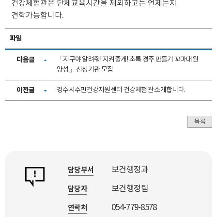
건강체험관은 단체교육시간을 제외하고는 언제든지
견학가능합니다.
파일
다음글
「지구야 알려줘! 지켜줄게! 초록 경주 만들기 꼬마대원
양성」 신청기관 모집
이전글
경주시주민건강지원센터 건강체험관 소개합니다.
목록
보건행정과
담당부서
보건행정팀
담당자
054-779-8578
연락처