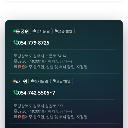
동궁원
오시는 길
요금/할인
054-779-8725
경상북도 경주시 보문로 74-14
09:30 ~ 19:00
(18시까지 입장가능)
휴원
매주 월요일, 설날 및 추석 당일, 지정일
라 원
오시는 길
요금/할인
054-742-5505~7
경상북도 경주시 경감로 233
09:30 ~ 19:00
(18시까지 입장가능)
휴원
매주 월요일, 설날 및 추석 당일, 지정일