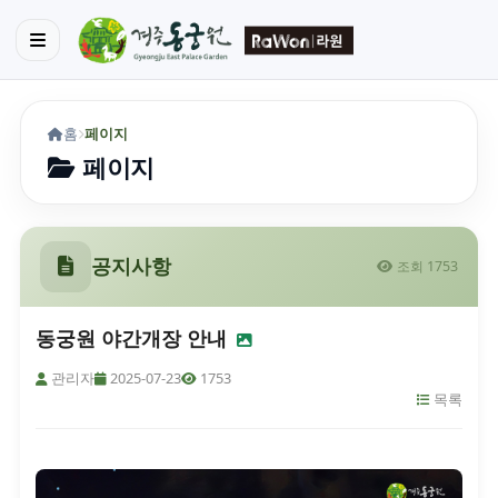
홈
페이지
페이지
공지사항
조회 1753
동궁원 야간개장 안내
관리자
2025-07-23
1753
목록