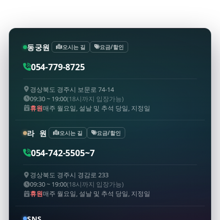
동궁원
오시는 길
요금/할인
054-779-8725
경상북도 경주시 보문로 74-14
09:30 ~ 19:00
(18시까지 입장가능)
휴원
매주 월요일, 설날 및 추석 당일, 지정일
라 원
오시는 길
요금/할인
054-742-5505~7
경상북도 경주시 경감로 233
09:30 ~ 19:00
(18시까지 입장가능)
휴원
매주 월요일, 설날 및 추석 당일, 지정일
SNS