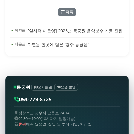
목록
[일시적 미운영] 2026년 동궁원 음악분수 가동 관련
이전글
자연을 한곳에 담은 '경주 동궁원'
다음글
동궁원
오시는 길
요금/할인
054-779-8725
경상북도 경주시 보문로 74-14
09:30 ~ 19:00
(18시까지 입장가능)
휴원
매주 월요일, 설날 및 추석 당일, 지정일