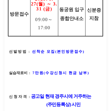
27
(
월
)
～
3.
31 (
금
)
동궁원 입구
신분증
방문접수
지참
종합안내소
09:00
～
17:00
선발방법
:
선착순 모집
(
본인방문접수
)
실습재료비
:
7
만원
(
수강신청시 현금 납부
)
공고일 현재 경주시에 거주하는
신청자격
:
(
주민등록상
)
시민