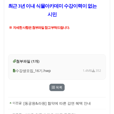
최근
3
년 이내 식물아카데미 수강이력이 없는
시민
※
자세한 사항은 첨부파일 참고 부탁드립니다.
첨부파일 (1개)
수강생모집_16기.hwp
1.4MB
352
목록
[동궁원&라원] 협약에 따른 감면 혜택 안내
이전글