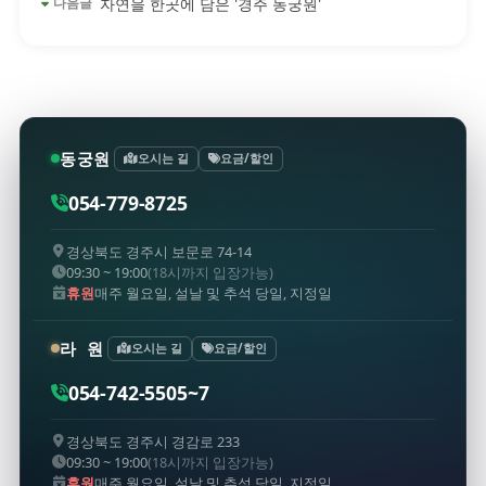
자연을 한곳에 담은 '경주 동궁원'
다음글
동궁원
오시는 길
요금/할인
054-779-8725
경상북도 경주시 보문로 74-14
09:30 ~ 19:00
(18시까지 입장가능)
휴원
매주 월요일, 설날 및 추석 당일, 지정일
라 원
오시는 길
요금/할인
054-742-5505~7
경상북도 경주시 경감로 233
09:30 ~ 19:00
(18시까지 입장가능)
휴원
매주 월요일, 설날 및 추석 당일, 지정일