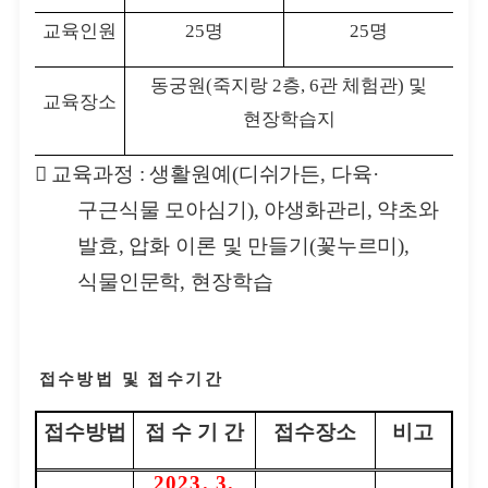
교육인원
25
명
25
명
동궁원
(
죽지랑
2
층
, 6
관 체험관
)
및
교육장소
현장학습지

교육과정
:
생활원예
(
디쉬가든
,
다육
·
구근식물 모아심기
),
야생화관리
,
약초와
발효
,
압화 이론 및 만들기
(
꽃누르미
),
식물인문학
,
현장학습
접수방법 및 접수기간
접수방법
접 수 기 간
접수장소
비고
2023. 3.