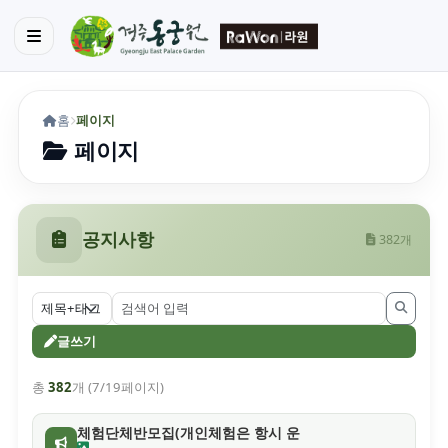
홈
페이지
페이지
공지사항
382개
글쓰기
총
382
개 (7/19페이지)
체험단체반모집(개인체험은 항시 운영중)