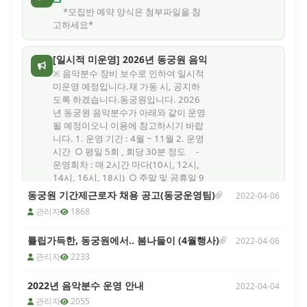
*모집반 예약 양식은 첨부파일을 참
고하세요*
[일시적 미운영] 2026년 동궁원 음악분수 가동 관련
※ 음악분수 장비 보수로 인하여 일시적
미운영 예정입니다.재 가동 시, 공지하
도록 하겠습니다.동궁원입니다. 2026
년 동궁원 음악분수가 아래와 같이 운영
될 예정이오니 이용에 참고하시기 바랍
니다. 1. 운영 기간 : 4월 ~ 11월 2. 운영
시간 ○ 평일 5회 , 회당 30분 정도 -
운영회차 : 매 2시간 마다(10시, 12시,
14시, 16시, 18시) ○ 주말 및 공휴일 9
회 , 회당 30분 정도 - 운영회차 : 매 1
동궁원 기간제근로자 채용 공고(동궁운영팀)
2022-04-06
시간 마다(10시 ~ 18시) ※ 운영 기간
관리자
1868
및 시간 등은 날씨나 동궁원 사정에 따
라 임의 변경될 수 있음 3. 음악분수 날
튤립가득한, 동궁원에서.. 봄나들이 (4월행사)
2022-04-06
씨 등에 따른 미운영 사유 등 - 동절기
(통상 12월 ~ 차년도 3월) - 기상청 기
관리자
2233
준 태풍, 호우, 강풍, 풍랑 등 특보(예비
포함), 주의보(예비포함) 등 발령 시 -
2022년 음악분수 운영 안내
2022-04-04
기타 동궁원에서 음악분수 운영이 적절
관리자
2055