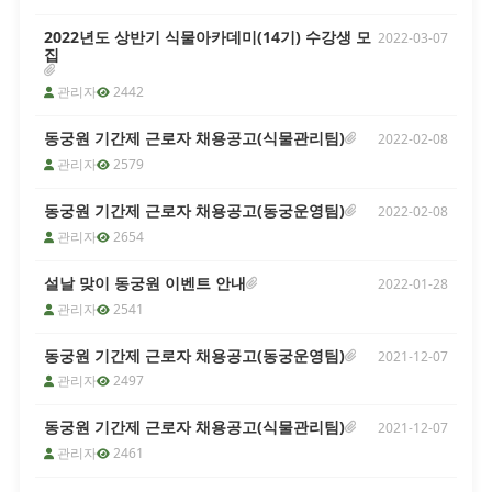
하지 않다고 판단될 시 4. 기타 유의사
항 - 음악분수는 편의시설로 미운영으
2022년도 상반기 식물아카데미(14기) 수강생 모
2022-03-07
로 인한 환불은 불가함 - 분수 특성 상
집
낙수로 인한 피해(옷젖음 등)가 있을 수
있으며, 이에 주의 바랍니다.
관리자
2442
동궁원 기간제 근로자 채용공고(식물관리팀)
[여름시즌 7~8월] 라원 현장(오프라인) 입장료 요금 할인 안
2022-02-08
안녕하세요? 라원입니다.현장(오프라
관리자
2579
인) 라원 입장객을 대상으로 여름시즌
입장료 요금 안내드리니 참고하시기 바
동궁원 기간제 근로자 채용공고(동궁운영팀)
2022-02-08
랍니다. - 적용기간 : 7 ~ 8월 - 대 상 :
관리자
2654
라원 현장(오프라인) 입장객 - 문 의 :
054-742-5505
설날 맞이 동궁원 이벤트 안내
2022-01-28
관리자
2541
[개인정보 관련] 동궁원 홈페이지에서는 일체의 개인정보를 
안녕하세요? 경주 동궁원입니다.개인정
동궁원 기간제 근로자 채용공고(동궁운영팀)
2021-12-07
보와 관련하여 취급 관련 법률 등이 강
관리자
2497
화됨에 따라 다음과 같이 운영됩니다.1.
동궁원 홈페이지에서는 개인정보를 취
동궁원 기간제 근로자 채용공고(식물관리팀)
급하지 않음2. 기존의 개인정보는 모두
2021-12-07
DB 삭제소중한 개인정보를 보호하기
관리자
2461
위한 조치이니 많은 양해 바랍니다.문의
: 054-779-8729