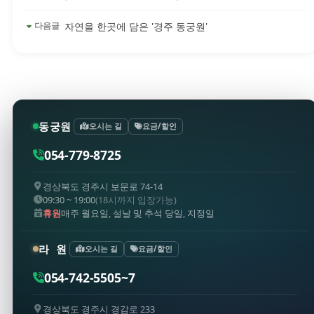
자연을 한곳에 담은 '경주 동궁원'
다음글
동궁원
오시는 길
요금/할인
054-779-8725
경상북도 경주시 보문로 74-14
09:30 ~ 19:00
(18시까지 입장가능)
휴원
매주 월요일, 설날 및 추석 당일, 지정일
라 원
오시는 길
요금/할인
054-742-5505~7
경상북도 경주시 경감로 233