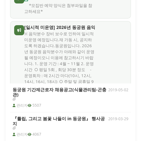
*모집반 예약 양식은 첨부파일을 참
고하세요*
[일시적 미운영] 2026년 동궁원 음악분수 가동 관련
※ 음악분수 장비 보수로 인하여 일시적
미운영 예정입니다.재 가동 시, 공지하
도록 하겠습니다.동궁원입니다. 2026
년 동궁원 음악분수가 아래와 같이 운영
될 예정이오니 이용에 참고하시기 바랍
니다. 1. 운영 기간 : 4월 ~ 11월 2. 운영
시간 ○ 평일 5회 , 회당 30분 정도 -
운영회차 : 매 2시간 마다(10시, 12시,
14시, 16시, 18시) ○ 주말 및 공휴일 9
회 , 회당 30분 정도 - 운영회차 : 매 1
동궁원 기간제근로자 채용공고(식물관리팀-곤충
2019-05-02
시간 마다(10시 ~ 18시) ※ 운영 기간
관)
및 시간 등은 날씨나 동궁원 사정에 따
관리자
5507
라 임의 변경될 수 있음 3. 음악분수 날
씨 등에 따른 미운영 사유 등 - 동절기
(통상 12월 ~ 차년도 3월) - 기상청 기
『튤립, 그리고 봄꽃 나들이 in 동궁원』 행사공
2019-03-29
지
준 태풍, 호우, 강풍, 풍랑 등 특보(예비
포함), 주의보(예비포함) 등 발령 시 -
관리자
4067
기타 동궁원에서 음악분수 운영이 적절