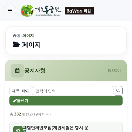
홈
페이지
페이지
공지사항
382개
글쓰기
총
382
개 (12/19페이지)
체험단체반모집(개인체험은 항시 운영중)