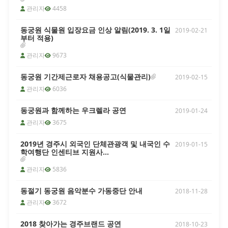
관리자
4458
[2026년 8월 2일(일)] 라원 휴관 안내
동궁원 식물원 입장요금 인상 알림(2019. 3. 1일
2019-02-21
경주 라원입니다. 라원 내부 행사로 인
부터 적용)
하여 8월 2일(일) '경주 라원' 휴관을 안
내드리니 이용에 참고하시기 바라며, 많
관리자
9673
은 양해 바랍니다. 단, 8월 2일(일) 휴관
에 따라 8월 3일(월)은 정상 운영 예정입
동궁원 기간제근로자 채용공고(식물관리)
2019-02-15
니다. ○ 휴관일시 : 2026년 8월 2일(일)
관리자
6036
○ 휴관근거 : 라원 운영 조례 제6조에
근거한 휴관 시행 ○ 대체운영일 : 2026
동궁원과 함께하는 우크렐라 공연
2019-01-24
년 8월 3일(월) 정상운영 ○ 문 의 : 054-
779-8729 ※ 동궁원은 8월 2일(일) 운
관리자
3675
영, 3일(월) 휴관 합니다.
2019년 경주시 외국인 단체관광객 및 내국인 수
2019-01-15
학여행단 인센티브 지원사...
관리자
5836
동절기 동궁원 음악분수 가동중단 안내
2018-11-28
관리자
3672
2018 찾아가는 경주브랜드 공연
2018-10-23