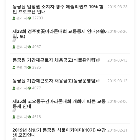
하지 않다고 판단될 시 4. 기타 유의사
동궁원 입장권 소지자 경주 애슐리퀸즈 10% 할
항 - 음악분수는 편의시설로 미운영으
2019-03-28
인 프로모션 안내
로 인한 환불은 불가함 - 분수 특성 상
낙수로 인한 피해(옷젖음 등)가 있을 수
관리자
22703
있으며, 이에 주의 바랍니다.
제28회 경주벚꽃마라톤대회 교통통제 안내(4월6
2019-03-26
일, 토)
[여름시즌 7~8월] 라원 현장(오프라인) 입장료 요금 할인 안
안녕하세요? 라원입니다.현장(오프라
관리자
4967
인) 라원 입장객을 대상으로 여름시즌
입장료 요금 안내드리니 참고하시기 바
동궁원 기간제근로자 체용공고(식물관리팀)
2019-03-13
랍니다. - 적용기간 : 7 ~ 8월 - 대 상 :
관리자
3935
라원 현장(오프라인) 입장객 - 문 의 :
054-742-5505
동궁원 기간제근로자 채용공고(동궁운영팀)
2019-03-13
관리자
4077
[개인정보 관련] 동궁원 홈페이지에서는 일체의 개인정보를 
안녕하세요? 경주 동궁원입니다.개인정
제35회 코오롱구간마라톤대회 개최에 따른 교통
2019-03-06
보와 관련하여 취급 관련 법률 등이 강
통제 안내
화됨에 따라 다음과 같이 운영됩니다.1.
동궁원 홈페이지에서는 개인정보를 취
관리자
4618
급하지 않음2. 기존의 개인정보는 모두
DB 삭제소중한 개인정보를 보호하기
2019년 상반기 동궁원 식물아카데미(10기) 수강
2019-02-21
위한 조치이니 많은 양해 바랍니다.문의
생 모집안내
: 054-779-8729