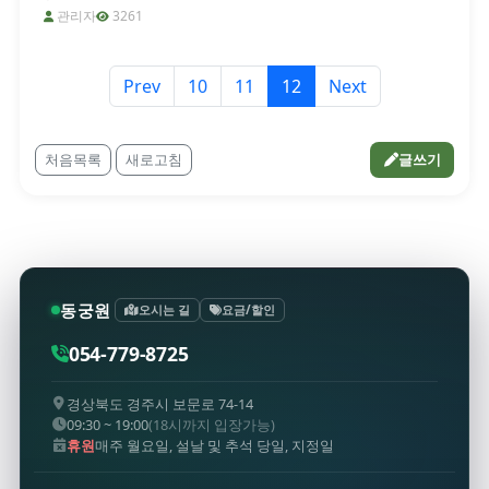
관리자
3261
Prev
10
11
12
Next
처음목록
새로고침
글쓰기
동궁원
오시는 길
요금/할인
054-779-8725
경상북도 경주시 보문로 74-14
09:30 ~ 19:00
(18시까지 입장가능)
휴원
매주 월요일, 설날 및 추석 당일, 지정일