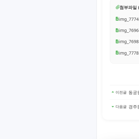
첨부파일 (
img_7774
img_7696
img_7698
img_7778
동궁
이전글
경주
다음글