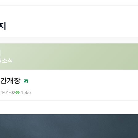
지
원소식
야간개장
4-01-02
1566