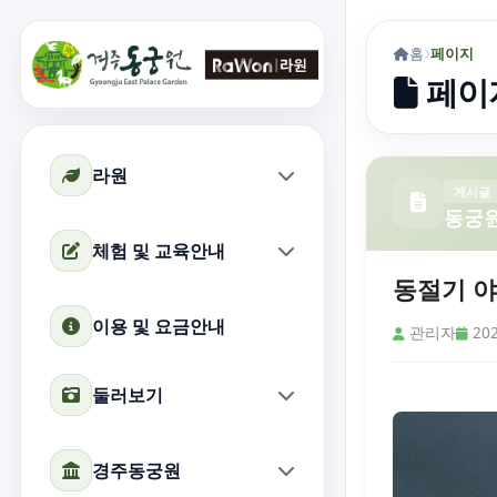
홈
페이지
페이
라원
게시글
동궁
체험 및 교육안내
동절기 
이용 및 요금안내
관리자
202
둘러보기
경주동궁원