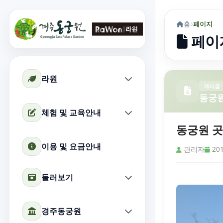
홈
페이지
페이
라원
게시글
동궁
체험 및 교육안내
동궁원 곳
이용 및 요금안내
관리자
201
둘러보기
경주동궁원