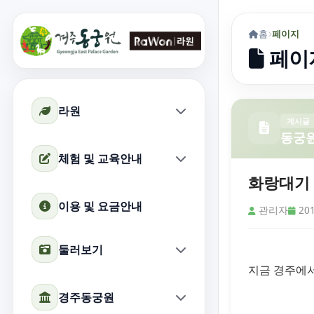
홈
페이지
페이
라원
게시글
동궁
체험 및 교육안내
화랑대기 
이용 및 요금안내
관리자
201
둘러보기
지금 경주에서
경주동궁원