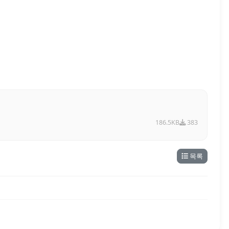
186.5KB
383
목록