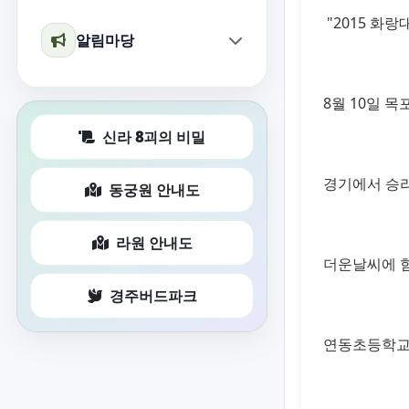
"2015 화랑
알림마당
8월 10일
목포
신라 8괴의 비밀
경기에서 승리
동궁원 안내도
라원 안내도
더운날씨에 힘
경주버드파크
연동초등학교 