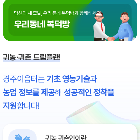
당신의 새 출발,
우리 동네 복덕방과 함께하세요!
우리동네 복덕방
귀농·귀촌 드림플랜
경주이음터는
기초 영농기술
과
농업 정보를 제공
해
성공적인 정착을
지원
합니다!
귀농.귀촌인이란