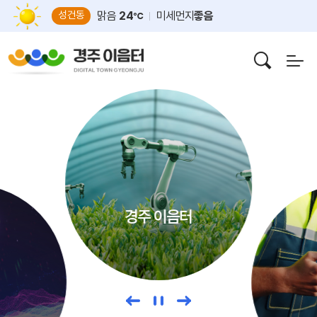
성건동
맑음
24
미세먼지
좋음
℃
안강읍
맑음
23
미세먼지
좋음
℃
보덕동
구름많음
23
미세먼지
좋음
℃
외동읍
맑음
23
미세먼지
좋음
℃
경주 이음터