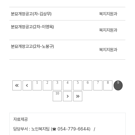
복지지원과
분묘개장공고(차-김상무)
분묘개장공고(2차-이영옥)
복지지원과
분묘개장고고(2차-노봉구)
복지지원과
1
2
3
4
5
6
7
8
9
10
자료제공
담당부서 : 노인복지팀 (☎ 054-779-6644)
/