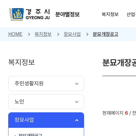
분야별정보
복지정보
산업
HOME
복지정보
장묘사업
분묘개장공고
복지정보
분묘개장
주민생활지원
노인
현재페이지
6
/ 
장묘사업
분묘개장공고