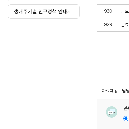
생애주기별 인구정책 안내서
930
분묘
929
분묘
자료제공
담당
만