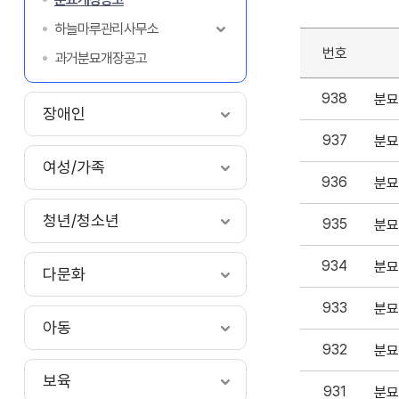
하늘마루관리사무소
번호
과거분묘개장공고
938
분묘
장애인
937
분묘
여성/가족
936
분묘
청년/청소년
935
분묘
934
분묘
다문화
933
분묘
아동
932
분묘
보육
931
분묘