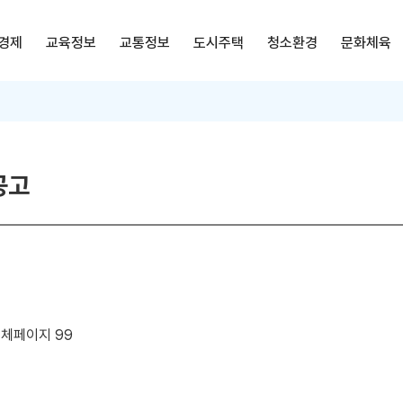
경제
교육정보
교통정보
도시주택
청소환경
문화체육
공고
전체페이지 99