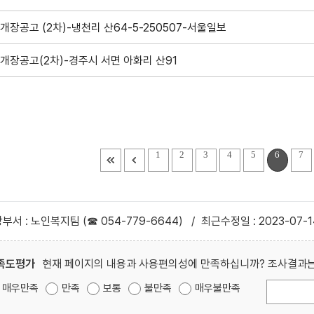
개장공고 (2차)-냉천리 산64-5-250507-서울일보
개장공고(2차)-경주시 서면 아화리 산91
1
2
3
4
5
6
7
부서 : 노인복지팀 (☎ 054-779-6644)
/
최근수정일 : 2023-07-1
족도평가
현재 페이지의 내용과 사용편의성에 만족하십니까? 조사결과는
매우만족
만족
보통
불만족
매우불만족