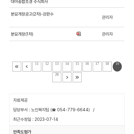
대아종합조경 주식회사
분묘개장공고(2차)-강완수
관리자
관리자
분묘개장(1차)
11
12
13
14
15
16
17
18
19
20
자료제공
담당부서 : 노인복지팀 (☎ 054-779-6644)
/
최근수정일 : 2023-07-14
만족도평가