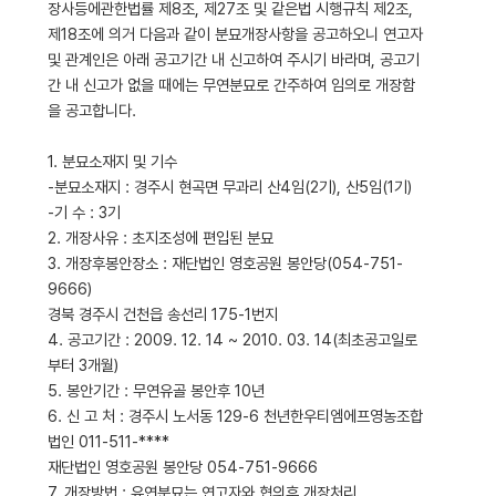
장사등에관한법률 제8조, 제27조 및 같은법 시행규칙 제2조,
제18조에 의거 다음과 같이 분묘개장사항을 공고하오니 연고자
및 관계인은 아래 공고기간 내 신고하여 주시기 바라며, 공고기
간 내 신고가 없을 때에는 무연분묘로 간주하여 임의로 개장함
을 공고합니다.
1. 분묘소재지 및 기수
-분묘소재지 : 경주시 현곡면 무과리 산4임(2기), 산5임(1기)
-기 수 : 3기
2. 개장사유 : 초지조성에 편입된 분묘
3. 개장후봉안장소 : 재단법인 영호공원 봉안당(054-751-
9666)
경북 경주시 건천읍 송선리 175-1번지
4. 공고기간 : 2009. 12. 14 ~ 2010. 03. 14(최초공고일로
부터 3개월)
5. 봉안기간 : 무연유골 봉안후 10년
6. 신 고 처 : 경주시 노서동 129-6 천년한우티엠에프영농조합
법인 011-511-****
재단법인 영호공원 봉안당 054-751-9666
7. 개장방법 : 유연분묘는 연고자와 협의후 개장처리