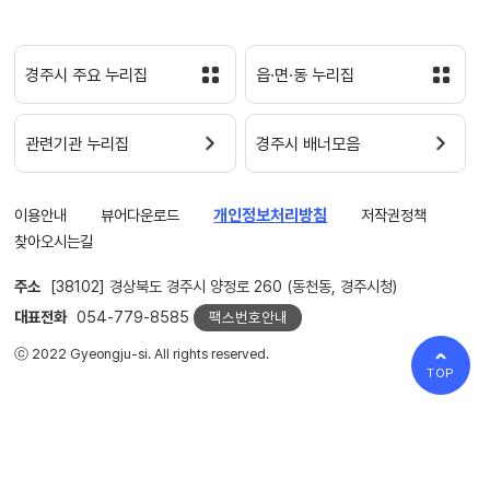
경주시 주요 누리집
읍·면·동 누리집
관련기관 누리집
경주시 배너모음
이용안내
뷰어다운로드
개인정보처리방침
저작권정책
찾아오시는길
주소
[38102] 경상북도 경주시 양정로 260 (동천동, 경주시청)
대표전화
054-779-8585
팩스번호안내
ⓒ 2022 Gyeongju-si. All rights reserved.
TOP