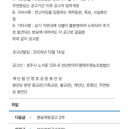
무연분묘는 공고기간 이후 공고자 임의개장
8. 구비서류 : 연고자임을 입증하는 제적등본, 족보, 사실확인
등
9. 기타사항 : 상기 지번내에 식별이 불분명하여 누락되어 추가
로 발견되는 분묘에 대하여도 이 공고로 갈음함
위와 같이 공고함
공고년월일 : 2009년 12월 14일
공고인 : 경주시 노서동 129-6 천년한우티엠에프영농조합법인
재 단 법 인 영 호 공 원 봉 안 당
봉안당 분양 종교관(기독교관, 불교관), 개인단, 문중단, 무연분
묘 봉안단
파일
다음글
분묘개장공고 2차