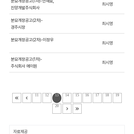
분묘개장공고(1차)-안재효,
최시영
진양개발주식회사
분묘개장공고(2차)-
최시영
경주시장
분묘개장공고(2차)-이장우
최시영
분묘개장공고(1차)-
최시영
주식회사 에이원
11
12
13
14
15
16
17
18
19
20
자료제공