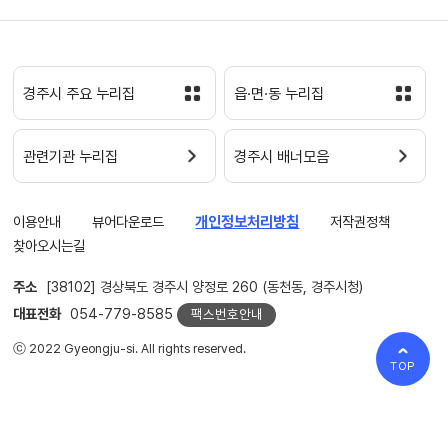
경주시 주요 누리집
읍·면·동 누리집
관련기관 누리집
경주시 배너모음
이용안내
뷰어다운로드
개인정보처리방침
저작권정책
찾아오시는길
주소
[38102] 경상북도 경주시 양정로 260 (동천동, 경주시청)
대표전화
054-779-8585
팩스번호안내
ⓒ 2022 Gyeongju-si. All rights reserved.
TOP