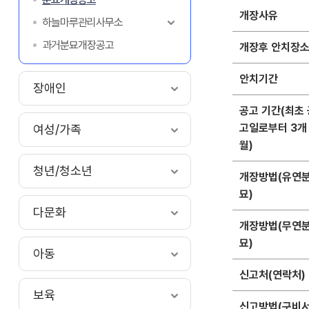
개장사유
하늘마루관리사무소
과거분묘개장공고
개장후 안치장
안치기간
장애인
공고 기간(최초 
고일로부터 3개
여성/가족
월)
청년/청소년
개장방법(유연
묘)
다문화
개장방법(무연
묘)
아동
신고처(연락처)
보육
신고방법(구비