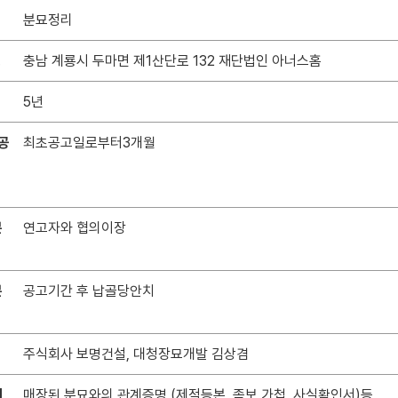
분묘정리
소
충남 계룡시 두마면 제1산단로 132 재단법인 아너스홈
5년
공
최초공고일로부터3개월
분
연고자와 협의이장
분
공고기간 후 납골당안치
주식회사 보명건설, 대청장묘개발 김상겸
서
매장된 분묘와의 관계증명 (제적등본, 족보,가첩, 사실확인서)등