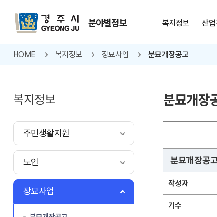
분야별정보
복지정보
산업
HOME
복지정보
장묘사업
분묘개장공고
복지정보
분묘개장
주민생활지원
분묘개장공고(1
노인
작성자
장묘사업
기수
분묘개장공고