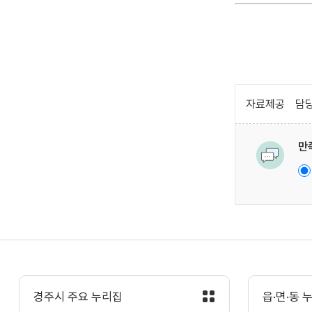
자료제공
담당
만
경주시 주요 누리집
읍·면·동 