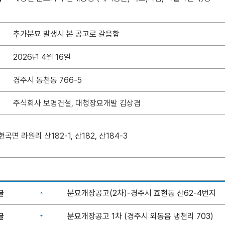
추가분묘 발생시 본 공고로 갈음함
2026년 4월 16일
경주시 동천동 766-5
주식회사 보명건설, 대청장묘개발 김상겸
곡면 라원리 산182-1, 산182, 산184-3
글
분묘개장공고(2차)-경주시 효현동 산62-4번지
글
분묘개장공고 1차 (경주시 외동읍 냉천리 703)