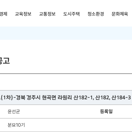
경제
교육정보
교통정보
도시주택
청소환경
문화체육
공고
차)-경북 경주시 현곡면 라원리 산182-1, 산182, 산184-3
윤선균
등록일
분묘10기