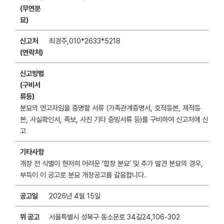
(무연분
묘)
신고처
최경주,010*2633*5218
(연락처)
신고방법
(구비서
류등)
분묘의 연고자임을 증명할 서류 (가족관계증명서, 호적등본, 제적등
본, 사실확인서, 족보, 사진 기타 증빙서류 등)를 구비하여 신고처에 신
고
기타사항
개장 전 식별이 현저히 어려운 ‘합장 분묘’ 및 추가 발견 분묘의 경우,
부득이 이 공고로 분묘 개장공고를 갈음합니다.
공고일
2026년 4월 15일
위 공고
서울특별시 성북구 동소문로 34길24,106-302