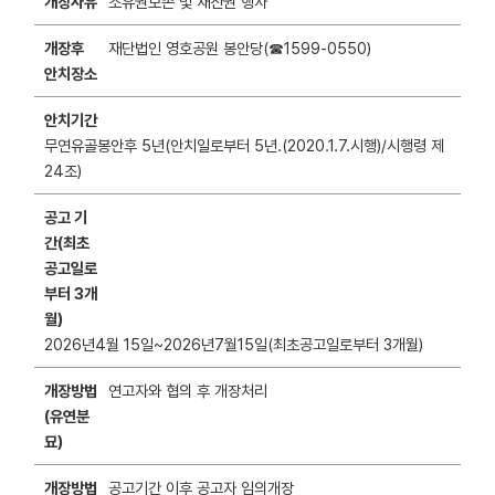
개장사유
소유권보존 및 재산권 행사
개장후
재단법인 영호공원 봉안당(☎1599-0550)
안치장소
안치기간
무연유골봉안후 5년(안치일로부터 5년.(2020.1.7.시행)/시행령 제
24조)
공고 기
간(최초
공고일로
부터 3개
월)
2026년4월 15일~2026년7월15일(최초공고일로부터 3개월)
개장방법
연고자와 협의 후 개장처리
(유연분
묘)
개장방법
공고기간 이후 공고자 임의개장