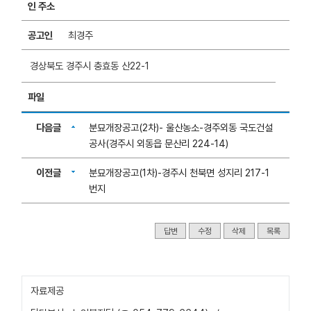
인 주소
공고인
최경주
경상북도 경주시 충효동 산22-1
파일
다음글
분묘개장공고(2차)- 울산농소-경주외동 국도건설
공사(경주시 외동읍 문산리 224-14)
이전글
분묘개장공고(1차)-경주시 천북면 성지리 217-1
번지
답변
수정
삭제
목록
자료제공