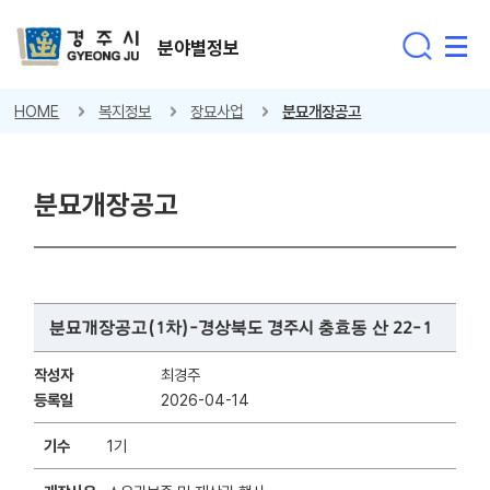
분야별정보
HOME
복지정보
장묘사업
분묘개장공고
분묘개장공고
분묘개장공고(1차)-경상북도 경주시 충효동 산 22-1
작성자
최경주
등록일
2026-04-14
기수
1기