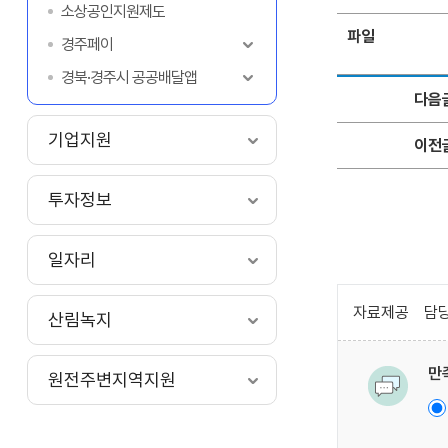
소상공인지원제도
파일
경주페이
경북·경주시 공공배달앱
다음
기업지원
이전
투자정보
일자리
자료제공
담당
산림녹지
만
원전주변지역지원