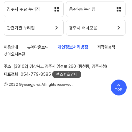
경주시 주요 누리집
읍·면·동 누리집
관련기관 누리집
경주시 배너모음
이용안내
뷰어다운로드
개인정보처리방침
저작권정책
찾아오시는길
주소
[38102] 경상북도 경주시 양정로 260 (동천동, 경주시청)
대표전화
054-779-8585
팩스번호안내
ⓒ 2022 Gyeongju-si. All rights reserved.
TOP