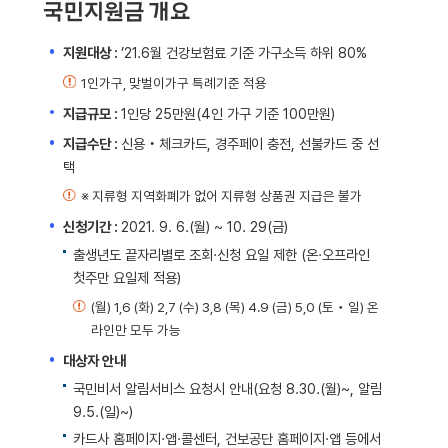
국민지원금 개요
지원대상 :
’21.6월 건강보험료 기준 가구소득 하위 80%
1인가구, 맞벌이가구 특례기준 적용
지급규모 :
1인당 25만원(4인 가구 기준 100만원)
지급수단 :
신용‧체크카드, 경주페이 충전, 선불카드 중 선
택
※ 지류형 지역화폐가 없어 지류형 상품권 지급은 불가
신청기간 :
2021. 9. 6.(월) ~ 10. 29(금)
출생년도 끝자리별로 조회·신청 요일 제한 (온·오프라인
첫주만 요일제 적용)
(월) 1,6 (화) 2,7 (수) 3,8 (목) 4.9 (금) 5,0 (토‧일) 온
라인만 모두 가능
대상자 안내
국민비서 알림서비스 요청시 안내(요청 8.30.(월)~, 알림
9.5.(일)~)
카드사 홈페이지·앱·콜센터, 건보공단 홈페이지·앱 등에서