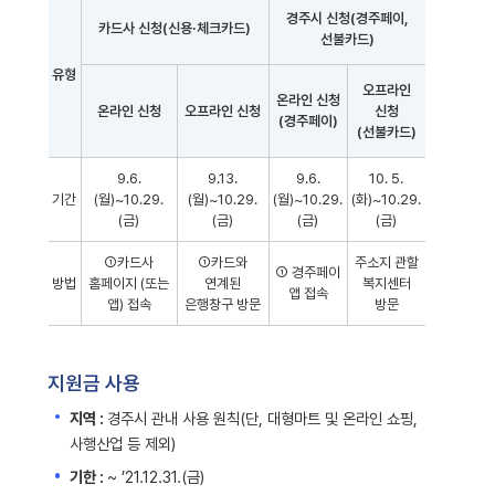
경주시 신청(경주페이,
카드사 신청(신용·체크카드)
선불카드)
유형
오프라인
온라인 신청
온라인 신청
오프라인 신청
신청
(경주페이)
(선불카드)
지원금
9.6.
9.13.
9.6.
10. 5.
신청
기간
(월)~10.29.
(월)~10.29.
(월)~10.29.
(화)~10.29.
방법을
(금)
(금)
(금)
(금)
유형별로
①카드사
①카드와
주소지 관할
나타낸
① 경주페이
방법
홈페이지 (또는
연계된
복지센터
앱 접속
표입니다.
앱) 접속
은행창구 방문
방문
지원금 사용
지역 :
경주시 관내 사용 원칙(단, 대형마트 및 온라인 쇼핑,
사행산업 등 제외)
기한 :
~ ’21.12.31.(금)