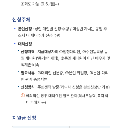
조회도 가능 (9.6.(월)~)
신청주체
본인신청 :
성인 개인별 신청·수령 / 미성년 자녀는 동일 주
소지 내 세대주가 신청·수령
대리신청
신청자격 :
지급대상자의 ①법정대리인, ②주민등록상 동
일 세대원(‘동거인’ 제외), ③동일 세대원이 아닌 배우자 및
직계존·비속
필요서류 :
①대리인 신분증, ②본인 위임장, ③본인-대리
인 관계 증명서류
신청방식 :
주민센터 방문(카드사 신청은 본인신청만 가능)
예외적인 경우 대리요건 일부 완화(의사무능력, 폭력·학
대 피해자 등)
지원금 신청