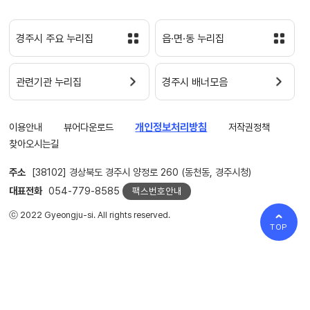
경주시 주요 누리집
읍·면·동 누리집
관련기관 누리집
경주시 배너모음
이용안내
뷰어다운로드
개인정보처리방침
저작권정책
찾아오시는길
주소
[38102] 경상북도 경주시 양정로 260 (동천동, 경주시청)
대표전화
054-779-8585
팩스번호안내
ⓒ 2022 Gyeongju-si. All rights reserved.
TOP